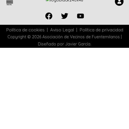
M
E
N
U
Facebook
Twitter
Youtube
Política de cookies
|
Aviso Legal
|
Política de privacidad
Copyright © 2026 Asociación de Vecinos de Fuentemilanos |
Diseñado por Javier García.