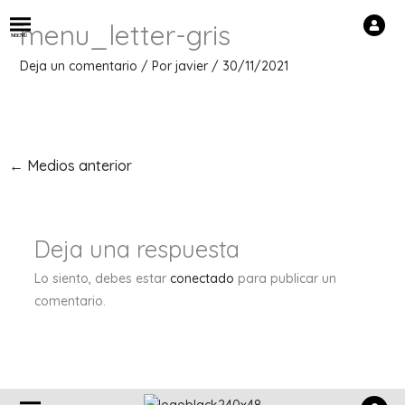
Ir
menu_letter-gris
al
M
E
N
U
contenido
Deja un comentario
/ Por
javier
/
30/11/2021
←
Medios anterior
Deja una respuesta
Lo siento, debes estar
conectado
para publicar un
comentario.
Menú