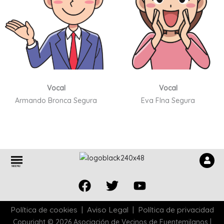
Vocal
Vocal
Armando Bronca Segura
Eva FIna Segura
Menú
M
E
N
U
Facebook
Twitter
Youtube
Política de cookies
|
Aviso Legal
|
Política de privacidad
Copyright © 2026 Asociación de Vecinos de Fuentemilanos |