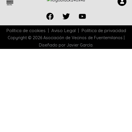
M
E
N
U
Facebook
Twitter
Youtube
Política de cookies
|
Aviso Legal
|
Política de privacidad
Copyright © 2026 Asociación de Vecinos de Fuentemilanos |
Diseñado por Javier García.