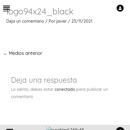
Ir
logo94x24_black
al
M
E
N
U
contenido
Deja un comentario
/ Por
javier
/
23/11/2021
←
Medios anterior
Deja una respuesta
Lo siento, debes estar
conectado
para publicar un
comentario.
Menú