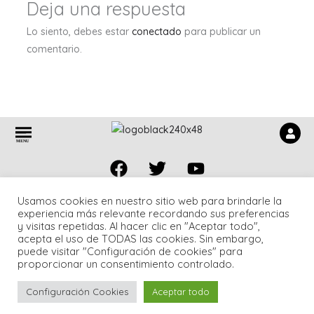
Deja una respuesta
Lo siento, debes estar
conectado
para publicar un
comentario.
Menú
M
E
N
U
Facebook
Twitter
Youtube
Usamos cookies en nuestro sitio web para brindarle la
Política de cookies
|
Aviso Legal
|
Política de privacidad
experiencia más relevante recordando sus preferencias
Copyright © 2026 Asociación de Vecinos de Fuentemilanos |
y visitas repetidas. Al hacer clic en "Aceptar todo",
Diseñado por Javier García.
acepta el uso de TODAS las cookies. Sin embargo,
puede visitar "Configuración de cookies" para
proporcionar un consentimiento controlado.
Configuración Cookies
Aceptar todo