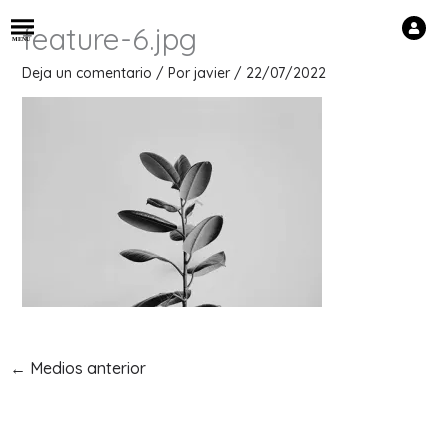
Ir
feature-6.jpg
al
M
E
N
U
contenido
Deja un comentario
/ Por
javier
/
22/07/2022
←
Medios anterior