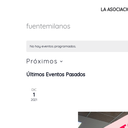
Ir
LA ASOCIAC
al
contenido
fuentemilanos
No hay eventos programados.
Próximos
Selecciona
Últimos Eventos Pasados
la
fecha.
DIC
1
2021