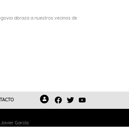
egovia abraza a nuestros vecinos de
Facebook
Twitter
Youtube
TACTO
Javier García.