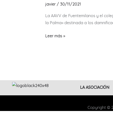
javier
/
30/11/2021
La AAVV de Fuentemilanos y el cole
la Palma» destinada a los damnifica
Leer más »
LA ASOCIACIÓN
Copyright © 2