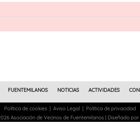
FUENTEMILANOS
NOTICIAS
ACTIVIDADES
CON
Política de cookies
|
Aviso Legal
|
Política de privacidad
026 Asociación de Vecinos de Fuentemilanos | Diseñado por 