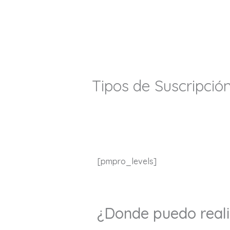
Ir
al
contenido
Tipos de Suscripció
[pmpro_levels]
¿Donde puedo reali